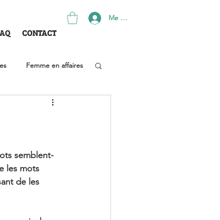
Me connecter
CONTACT
FAQ
ses
Femme en affaires
Recrutement
mots semblent-
ue les mots 
ant de les 