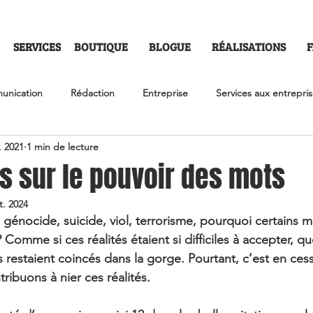
SERVICES
BOUTIQUE
BLOGUE
RÉALISATIONS
unication
Rédaction
Entreprise
Services aux entrepri
. 2021
1 min de lecture
ation non violente
Écriture thérapeutique
Santé mentale
ns sur le pouvoir des mots
t. 2024
rk
Faire carrière sur le Web
Ça m'est arrivé...
génocide, suicide, viol, terrorisme, pourquoi certains 
? Comme si ces réalités étaient si difficiles à accepter, q
 restaient coincés dans la gorge. Pourtant, c’est en cess
tribuons à nier ces réalités.