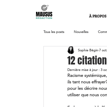
À PROPOS
Tous les posts
Nouvelles
Comm
Sophie Bégin
7 oct
Travailleur autonome
Communic
12 citatio
Dernière mise à jour :
3 oc
Santé organisationnelle
Upwo
Racisme systémique, 
ils tant nous effrayer
pour les décrire nous
utiliser que nous con