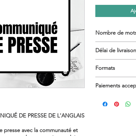
Aj
Nombre de mot
750
Délai de livraiso
24 heures
Formats
Word, GoogleDoc, 
Paiements accep
Cartes de débit/créd
IQUÉ DE PRESSE DE L'ANGLAIS
 presse avec la communauté et