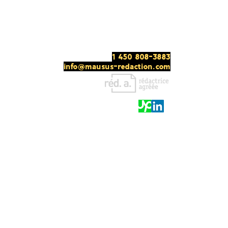
1 450 808-3883
info@mausus-redaction.com