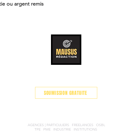
ntie ou argent remis
OUVERT 7 JOURS SUR 7
SUR DEMANDE
SOUMISSION GRATUITE
Services professionnels et indépendants de
révision, rédaction et traduction de textes basés au Québec
AGENCES | PARTICULIERS
|
FREELANCES
|
OSBL
TPE
|
PME
|
INDUSTRIE
|
INSTITUTIONS