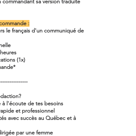
n commandant sa version traduite
 commande :
vers le français d'un communiqué de
nelle
 heures
tions (1x)
emande*
----------------
édaction?
 à l'écoute de tes besoins
rapide et professionnel
tés avec succès au Québec et à
 dirigée par une femme